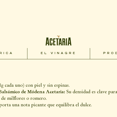
brillar. Al combinar la
Crema Balsámi
reacción de caramelización que sella lo
exterior se vuelve crujiente y oscuro.
y un sabor sofisticado pero accesible.
as
 ración
g cada uno) con piel y sin espinas.
Balsámico de Módena Acetaria:
Su densidad es clave para
de milflores o romero.
orta una nota picante que equilibra el dulce.