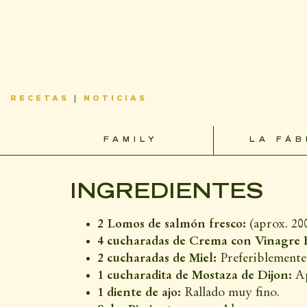
Tipo de cocina:
Cocina Mediterranea
Tipo de receta:
Salsas y Adobos
Tiempo de preparación:
10 minutos
Tiempo de cocinado:
12 minutos
Tiempo total:
22 minutos
Nº de comensales/Raciones:
2 person
Informacion nutricional:
380 kcal por
INGREDIENTES
2 Lomos de salmón fresco:
(aprox. 200
4 cucharadas de Crema con Vinagre 
2 cucharadas de Miel:
Preferiblemente 
1 cucharadita de Mostaza de Dijon:
Ap
1 diente de ajo:
Rallado muy fino.