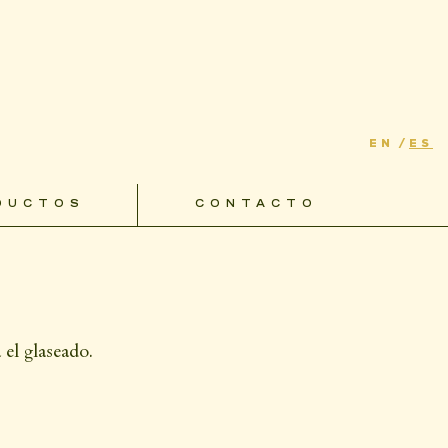
ca Acetaria
con la miel, creamos una
s jugos internos del pescado mientras el
 Es un plato con un
alto impacto visual
 el glaseado.