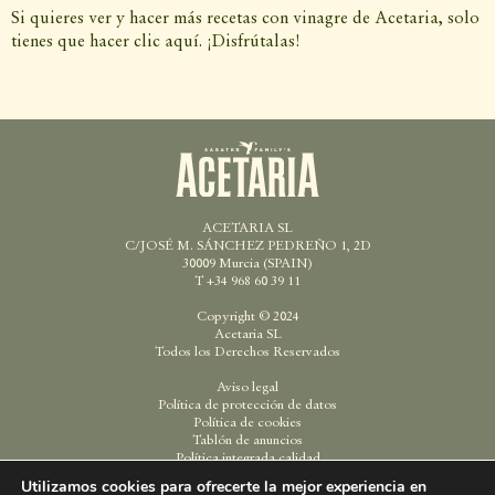
Si quieres ver y hacer más recetas con vinagre de Acetaria, solo
tienes que hacer clic aquí. ¡Disfrútalas!
ACETARIA SL
C/JOSÉ M. SÁNCHEZ PEDREÑO 1, 2D
30009 Murcia (SPAIN)
T +34 968 60 39 11
Copyright © 2024
Acetaria SL
Todos los Derechos Reservados
Aviso legal
Política de protección de datos
Política de cookies
Tablón de anuncios
Política integrada calidad
Comunicación desempeño ambiental
Utilizamos cookies para ofrecerte la mejor experiencia en
Política de proveedores